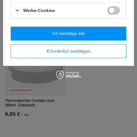
35,65 €
35,65 €
/
stk.
/
stk.
Werbe-Cookies
Ich bestätige alle
Erforderlich bestätigen
AUSVERKAUFT
Thermobecher Contigo Luxe
360ml - Edelstahl
9,95 €
/
stk.