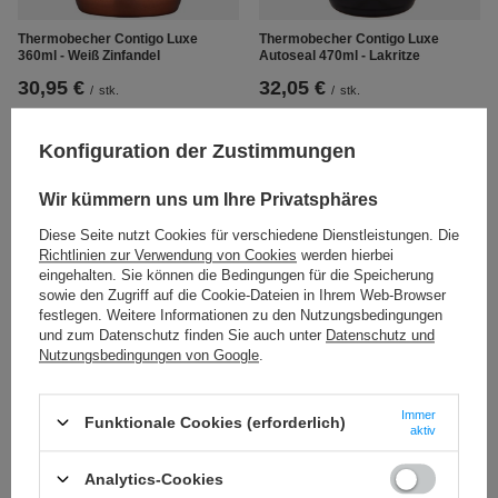
Thermobecher Contigo Luxe
Thermobecher Contigo Luxe
360ml - Weiß Zinfandel
Autoseal 470ml - Lakritze
30,95 €
32,05 €
/
stk.
/
stk.
Konfiguration der Zustimmungen
Wir kümmern uns um Ihre Privatsphäres
Diese Seite nutzt Cookies für verschiedene Dienstleistungen. Die
Richtlinien zur Verwendung von Cookies
werden hierbei
eingehalten. Sie können die Bedingungen für die Speicherung
sowie den Zugriff auf die Cookie-Dateien in Ihrem Web-Browser
festlegen. Weitere Informationen zu den Nutzungsbedingungen
und zum Datenschutz finden Sie auch unter
Datenschutz und
Nutzungsbedingungen von Google
.
Immer
Funktionale Cookies (erforderlich)
aktiv
Thermobecher Contigo Luxe
Thermobecher Contigo Luxe
360ml - Lakritze
360ml - Kornblume
Analytics-Cookies