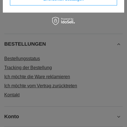
414ml - Wink Dancer
414ml - Nautical Space
20,95 €
20,35 €
/
stk.
/
stk.
BESTELLUNGEN
Bestellungsstatus
Tracking der Bestellung
Ich möchte die Ware reklamieren
Ich möchte vom Vertrag zurücktreten
Kontakt
Konto