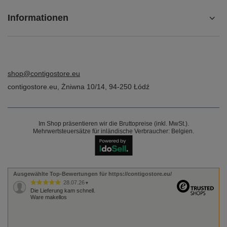
Informationen
shop@contigostore.eu
contigostore.eu
,
Żniwna 10/14
,
94-250
Łódź
Im Shop präsentieren wir die Bruttopreise (inkl. MwSt.).
Mehrwertsteuersätze für inländische Verbraucher:
Belgien
.
Ausgewählte Top-Bewertungen für https://contigostore.eu/
28.07.26
▼
Die Lieferung kam schnell.
Ware makellos