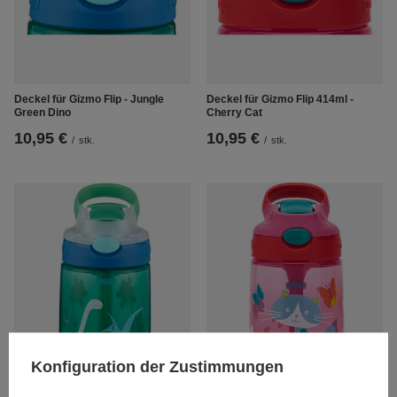
Deckel für Gizmo Flip - Jungle
Deckel für Gizmo Flip 414ml -
Green Dino
Cherry Cat
10,95 €
10,95 €
/
stk.
/
stk.
Konfiguration der Zustimmungen