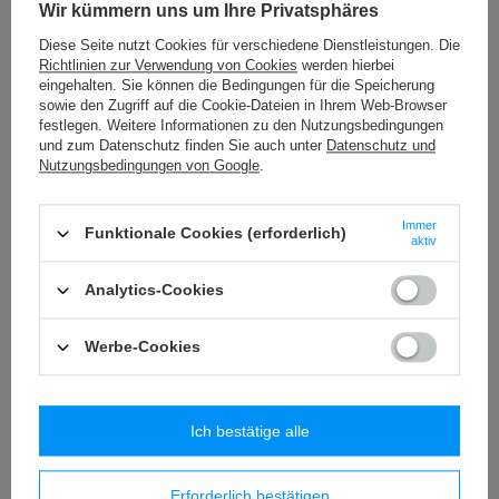
Wir kümmern uns um Ihre Privatsphäres
Trinkflasche für Kinder - Becher
Trinkflasche für Kinder - Becher
Diese Seite nutzt Cookies für verschiedene Dienstleistungen. Die
für Kinder Contigo Gizmo Flip
für Kinder Contigo Gizmo Flip
Richtlinien zur Verwendung von Cookies
werden hierbei
414ml - Jungle Green Dino
414ml - Cherry Cat
eingehalten. Sie können die Bedingungen für die Speicherung
20,35 €
20,35 €
sowie den Zugriff auf die Cookie-Dateien in Ihrem Web-Browser
/
stk.
/
stk.
festlegen. Weitere Informationen zu den Nutzungsbedingungen
und zum Datenschutz finden Sie auch unter
Datenschutz und
Nutzungsbedingungen von Google
.
Immer
Funktionale Cookies (erforderlich)
aktiv
Analytics-Cookies
Werbe-Cookies
Ich bestätige alle
AUSVERKAUFT
Trinkflasche für Kinder / Becher
Trinkflasche für Kinder / Becher
für Kinder Contigo Gizmo Flip
für Kinder Contigo Gizmo Flip
Erforderlich bestätigen