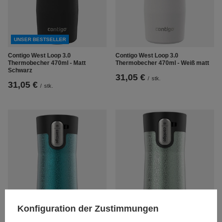
UNSER BESTSELLER
Contigo West Loop 3.0
Contigo West Loop 3.0
Thermobecher 470ml - Matt
Thermobecher 470ml - Weiß matt
Schwarz
31,05 €
/
stk.
31,05 €
/
stk.
Konfiguration der Zustimmungen