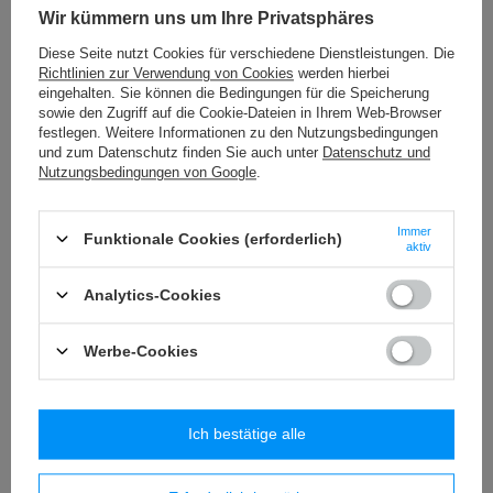
Wir kümmern uns um Ihre Privatsphäres
UNSER BESTSELLER
Diese Seite nutzt Cookies für verschiedene Dienstleistungen. Die
Contigo West Loop 3.0
Contigo West Loop 3.0
Thermobecher 470ml - Crystal
Thermobecher 470ml - Crystal
Richtlinien zur Verwendung von Cookies
werden hierbei
Juniper
Agave
eingehalten. Sie können die Bedingungen für die Speicherung
sowie den Zugriff auf die Cookie-Dateien in Ihrem Web-Browser
31,05 €
31,05 €
/
stk.
/
stk.
festlegen. Weitere Informationen zu den Nutzungsbedingungen
und zum Datenschutz finden Sie auch unter
Datenschutz und
Nutzungsbedingungen von Google
.
Immer
Funktionale Cookies (erforderlich)
aktiv
Analytics-Cookies
Werbe-Cookies
Ich bestätige alle
Contigo West Loop 3.0
Contigo West Loop 3.0