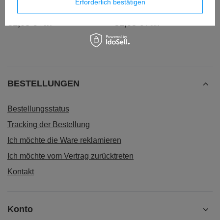
Thermobecher 470ml - Crystal
Thermobecher 470ml - Crystal
Erforderlich bestätigen
Blueberry
Sake
31,05 €
31,05 €
/
stk.
/
stk.
BESTELLUNGEN
Bestellungsstatus
Tracking der Bestellung
Ich möchte die Ware reklamieren
Ich möchte vom Vertrag zurücktreten
Kontakt
Konto