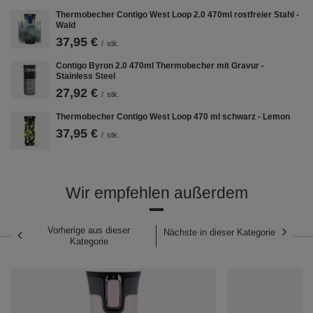
Thermobecher Contigo West Loop 2.0 470ml rostfreier Stahl -
Wald
37,95 €
/
stk.
Contigo Byron 2.0 470ml Thermobecher mit Gravur -
Stainless Steel
Ausgezeichnete thermische
27,92 €
/
stk.
Leistung
Thermobecher Contigo West Loop 470 ml schwarz - Lemon
Ein Thermobecher, der Wärme und Kälte lange hält
?
37,95 €
/
stk.
Dieser Begriff passt perfekt auf das Streeterville-Modell.
Die vakuumisolierten Edelstahlwände halten Ihren
Kaffee bis zu 5 Stunden warm, während kalte Limonade
ihre niedrige Temperatur bis zu 15 Stunden beibehält.
Wir empfehlen außerdem
Vorherige aus dieser
Nächste in dieser Kategorie
Kategorie
Stabile Basis
Der rutschfeste Boden schützt die Tasse vor dem
Verrutschen und die Tischoberfläche vor Kratzern. Die
abgerundeten Unterseiten bieten dagegen einen
erhöhten Schutz gegen ein versehentliches Umstoßen