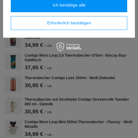
Ich bestätige alle
Mehr mitnehmen :)
Erforderlich bestätigen
Contigo West Loop Mini 300ml Thermobecher - Katze -
Lakeside
34,99 €
/
stk.
Contigo West Loop 2.0 Thermobecher 470ml - Biscay Bay-
Goldfisch
37,95 €
/
stk.
Thermobecher Contigo Luxe 360ml - Weiß Zinfandel
30,95 €
/
stk.
Thermalbecher mit Strohhalm Contigo Streeterville Tumbler
880 ml - Oatmilk
30,95 €
/
stk.
Contigo West Loop Mini 300ml Thermobecher - Floresy - Weiß
Metallic
34,99 €
/
stk.