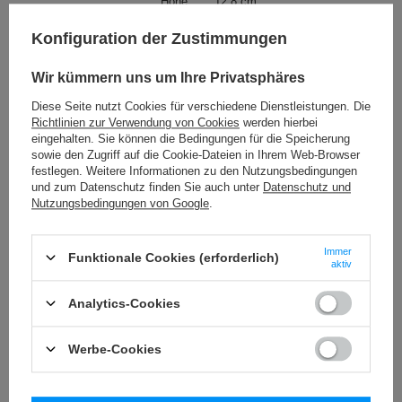
Höhe
12,8 cm
Computer arbeiten oder zu einer Besprechung in den
Konferenzraum der Firma gehen. Der Deckel ist einteilig,
Höhe ohne Deckel
12,4 cm
Konfiguration der Zustimmungen
so dass Sie nach dem Spülen in der Spülmaschine nicht
Breite der Tasse mit Henkel
11,4 cm
nach losen Teilen suchen müssen.
Wir kümmern uns um Ihre Privatsphäres
Durchmesser
8,5 cm
Diese Seite nutzt Cookies für verschiedene Dienstleistungen. Die
Höhe des Griffs
8 cm
Richtlinien zur Verwendung von Cookies
werden hierbei
eingehalten. Sie können die Bedingungen für die Speicherung
Handgriff
Höhe des Deckels
0,4 cm
sowie den Zugriff auf die Cookie-Dateien in Ihrem Web-Browser
Material
Rostfreier
festlegen. Weitere Informationen zu den Nutzungsbedingungen
Der
Thermo-Kaffeebecher mit Ohr
liegt perfekt in der
Stahl
Mehr
und zum Datenschutz finden Sie auch unter
Datenschutz und
Hand und am Griff und bleibt kalt, auch wenn Sie
Nutzungsbedingungen von Google
.
Doppelwandig
JA
kochendes Wasser in den Behälter gießen.
METHODEN DER PRODUKT-
Gravur
KENNZEICHNUNG:
Immer
Funktionale Cookies (erforderlich)
aktiv
Deckel aus PP-
JA
Sicherheitskunststoff
Analytics-Cookies
Trinksystem
Mundstück
Werbe-Cookies
Reinigung
Spülmaschinenfest
Passt
Kaffeemaschine
(flaches Profil)