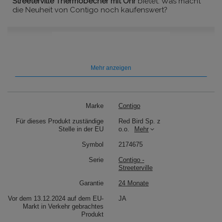
Streeterville Thermobecher mit Ohr
bietet. Was macht
die Neuheit von Contigo noch kaufenswert?
Mehr anzeigen
Marke
Contigo
Für dieses Produkt zuständige
Red Bird Sp. z
Stelle in der EU
o.o.
Mehr
Symbol
2174675
Serie
Contigo -
Streeterville
Garantie
24 Monate
Vor dem 13.12.2024 auf dem EU-
JA
Markt in Verkehr gebrachtes
Produkt