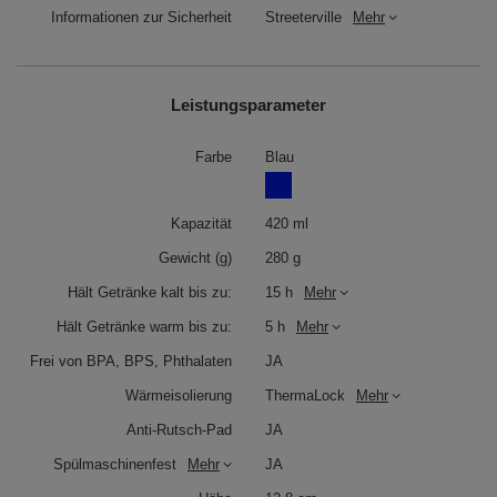
Informationen zur Sicherheit
Streeterville
Mehr
Leistungsparameter
Farbe
Blau
Kapazität
420 ml
Gewicht (g)
280 g
Hält Getränke kalt bis zu:
15 h
Mehr
Hält Getränke warm bis zu:
5 h
Mehr
Frei von BPA, BPS, Phthalaten
JA
Auslaufsicherer Deckel
Wärmeisolierung
ThermaLock
Mehr
Anti-Rutsch-Pad
JA
Ein wichtiges Merkmal des Modells Streeterville ist der
aufschiebbare Deckel mit Silikondichtung und
Spülmaschinenfest
Mehr
JA
Reißverschluss.
Thermobecher mit Anti-Spritz-Deckel
schützt Ihr Getränk effektiv vor Spritzern, wenn Sie am