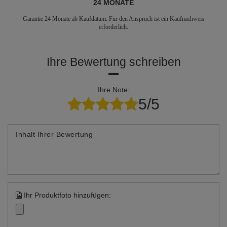
24 MONATE
Garantie 24 Monate ab Kaufdatum. Für den Anspruch ist ein Kaufnachweis
erforderlich.
Ihre Bewertung schreiben
Ihre Note:
5/5
Inhalt Ihrer Bewertung
Spülmaschinenfest
Ihr Produktfoto hinzufügen:
Sowohl das Gehäuse als auch der Deckel können
bedenkenlos in der Spülmaschine gereinigt werden.
Dadurch wird keine der beiden Komponenten
beschädigt.