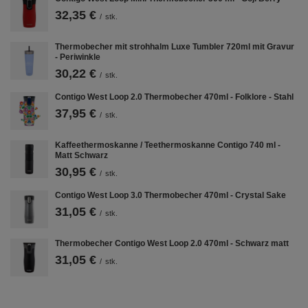
32,35 €
/
stk.
Thermobecher mit strohhalm Luxe Tumbler 720ml mit Gravur
- Periwinkle
30,22 €
/
stk.
Contigo West Loop 2.0 Thermobecher 470ml - Folklore - Stahl
37,95 €
/
stk.
Kaffeethermoskanne / Teethermoskanne Contigo 740 ml -
Matt Schwarz
30,95 €
/
stk.
Contigo West Loop 3.0 Thermobecher 470ml - Crystal Sake
31,05 €
/
stk.
Vakuum-Isolierung ThermaLock
Thermobecher Contigo West Loop 2.0 470ml - Schwarz matt
Contigo Pinnacle Thermokaffeebecher
haben zwei Stahlwände mit
31,05 €
ThermaLock-Vakuumisolierung dazwischen. In Kombination mit dem
/
stk.
100 % luftdichten Verschluss bedeutet dies, dass ein heißes Getränk 3
Stunden lang und kühles Wasser oder Saft bis zu 10 Stunden lang
genossen werden kann.