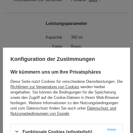
Leistungsparameter
Kapazität
300 ml
Farbe
Braun
Konfiguration der Zustimmungen
Gewicht (g)
268 g
Wir kümmern uns um Ihre Privatsphäres
Verschlusssystem
SnapSeal
Mehr
Diese Seite nutzt Cookies für verschiedene Dienstleistungen. Die
Hält Getränke warm bis zu:
3 h
Mehr
Richtlinien zur Verwendung von Cookies
werden hierbei
Hält Getränke kalt bis zu:
10 h
Mehr
eingehalten. Sie können die Bedingungen für die Speicherung
sowie den Zugriff auf die Cookie-Dateien in Ihrem Web-Browser
Frei von BPA, BPS, Phthalaten
JA
festlegen. Weitere Informationen zu den Nutzungsbedingungen
und zum Datenschutz finden Sie auch unter
Datenschutz und
Wärmeisolierung
ThermaLock
Mehr
Nutzungsbedingungen von Google
.
Auslaufsicherheit 100%
JA
Höhe
16,3 cm
Immer
Funktionale Cookies (erforderlich)