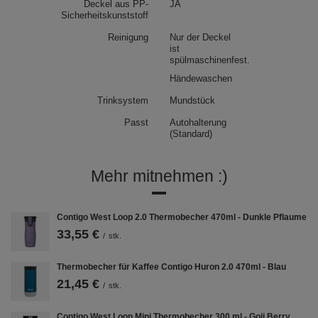
Anwendungen. Seine Höhe beträgt nur 16,3 cm und der Durchmesser
Deckel aus PP-
JA
des Bodens 7,5 cm. Trotz dieser geringen Abmessungen ist der Stahl
Sicherheitskunststoff
thermobecher Pinnacle
ermöglichen es Ihnen, bis zu 300 ml
köstlichen heißen Kaffee oder Ihre Lieblings-Eislimonade mitzunehmen.
Reinigung
Nur der Deckel
ist
spülmaschinenfest.
Händewaschen
Trinksystem
Mundstück
Passt
Autohalterung
(Standard)
Mehr mitnehmen :)
Contigo West Loop 2.0 Thermobecher 470ml - Dunkle Pflaume
33,55 €
/
stk.
Thermobecher für Kaffee Contigo Huron 2.0 470ml - Blau
21,45 €
/
stk.
Contigo West Loop Mini Thermobecher 300 ml - Goji Berry