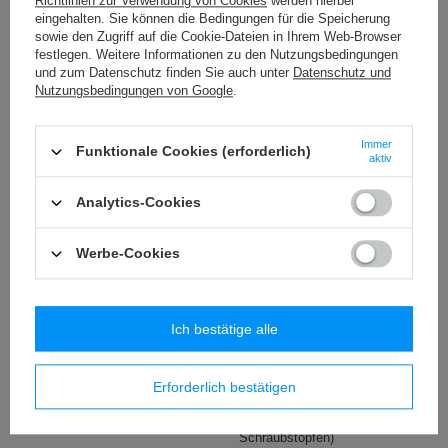
Richtlinien zur Verwendung von Cookies
werden hierbei
eingehalten. Sie können die Bedingungen für die Speicherung
sowie den Zugriff auf die Cookie-Dateien in Ihrem Web-Browser
festlegen. Weitere Informationen zu den Nutzungsbedingungen
Leistungsparameter
und zum Datenschutz finden Sie auch unter
Datenschutz und
Nutzungsbedingungen von Google
.
Gewicht (g)
558 g
Immer
Kapazität
740 ml
Funktionale Cookies (erforderlich)
aktiv
Hält Getränke kalt bis zu:
45 h
Mehr
Analytics-Cookies
Hält Getränke warm bis zu:
30 h
Mehr
Frei von BPA, BPS, Phthalaten
JA
Werbe-Cookies
Wärmeisolierung
ThermaLock
Mehr
Auslaufsicherheit 100%
JA
Ich bestätige alle
Durchmesser
8,3 cm
Höhe
29,3 cm
Erforderlich bestätigen
Höhe ohne Deckel
24,4 cm
28,5 cm (mit
Schraubstopfen)