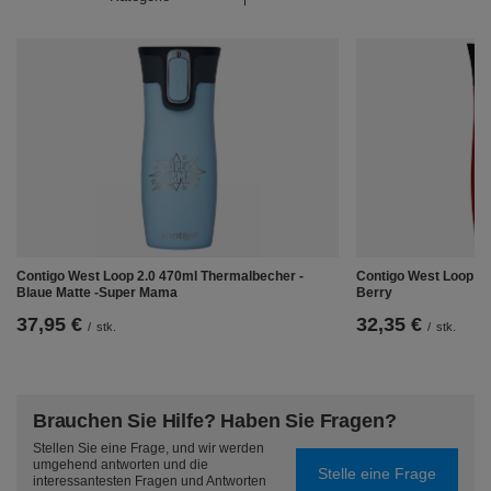
Contigo Huron 2.0 SnapSeal -
100% dicht
Das mit dem SnapSeal-System ausgestattete Huron 2.0
bietet viele Vorteile. Erstens gewährleistet es die
vollständige Dichtheit des Produkts. Sie können den
Becher also problemlos auf den Kopf stellen oder
horizontal legen, ohne dass der Kaffee ausläuft.
SnapSeal ermöglicht auch ein einfaches Öffnen mit
einem Klick, das Sie problemlos mit einer Hand
bedienen können, einen ergonomischen Trinkauslauf
und eine sehr einfache Reinigung (sowohl von Hand als
auch in der Spülmaschine).
Contigo West Loop 2.0 470ml Thermalbecher -
Contigo West Loop Mi
Blaue Matte -Super Mama
Berry
37,95 €
32,35 €
/
stk.
/
stk.
Brauchen Sie Hilfe? Haben Sie Fragen?
Stellen Sie eine Frage, und wir werden
umgehend antworten und die
Stelle eine Frage
interessantesten Fragen und Antworten