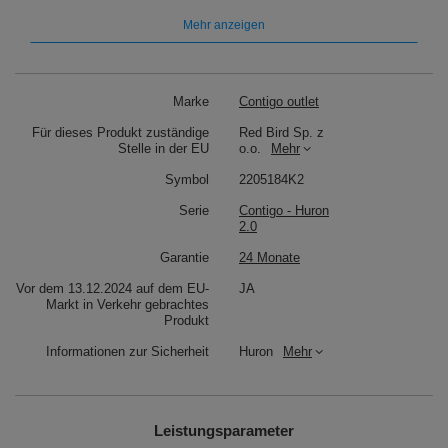
Mehr anzeigen
Thermobecher für Kaffee
Contigo Huron 2.0 470 ml -
Marke
Contigo outlet
Schwarz - Nachverkauf
Für dieses Produkt zuständige
Red Bird Sp. z
Stelle in der EU
o.o.
Mehr
aus zwei Schichten Edelstahl gefertigt
praktisches Fassungsvermögen von 470 ml
Symbol
2205184K2
hält die Flüssigkeit für 6 Stunden warm und für 12 Stunden kalt
Dichtigkeit und Trinkkomfort durch das Snapseal-System
Serie
Contigo - Huron
gewährleistet
2.0
einfache Einhandbedienung
BPA-frei (Bisphenol A)
Produkt anzeigen
Garantie
24 Monate
Vor dem 13.12.2024 auf dem EU-
JA
Markt in Verkehr gebrachtes
Produkt
Informationen zur Sicherheit
Huron
Mehr
Leistungsparameter