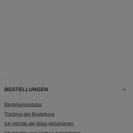
Thermobecher
Was sagen Kunden über das Produkt? Hier sind einige
ihrer Meinungen: Praktischer Becher mit effektivem
Verschluss. Gut verarbeitet, auslaufsicher und hält warm.
Ich kann ihn problemlos in meine Tasche stecken und
muss mir keine Sorgen machen, dass er meine
Dokumente durchnässt. Er nimmt keine Gerüche auf, ist
dicht und sehr schön verarbeitet. Ein weiterer Vorteil,
der die Huron 2.0 Thermobecher auszeichnet, ist der
einteilige Deckel ohne lose Teile, die verloren gehen
könnten.
BESTELLUNGEN
Bestellungsstatus
Tracking der Bestellung
Ich möchte die Ware reklamieren