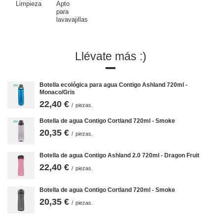
Limpieza
Apto
para
lavavajillas
Llévate más :)
Botella ecológica para agua Contigo Ashland 720ml -
Monaco/Gris
22,40 €
/
piezas.
Botella de agua Contigo Cortland 720ml - Smoke
20,35 €
/
piezas.
Botella de agua Contigo Ashland 2.0 720ml - Dragon Fruit
22,40 €
Botella de agua con pajita
/
piezas.
Beber sin tener que inclinar la cabeza no solo es conveniente, sino
Botella de agua Contigo Cortland 720ml - Smoke
también seguro. Es más difícil que se derrame el líquido o que te
20,35 €
atragantes. Por eso, en las botellas Ashland hemos colocado una pajita
/
piezas.
ancha y cómoda. Lo importante es que, al limpiarla, puedes
desmontarla fácilmente, obteniendo acceso completo desde todos los