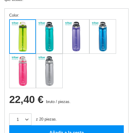
Color
22,40 €
bruto
/
piezas.
z
20
piezas.
Añadir a la cesta