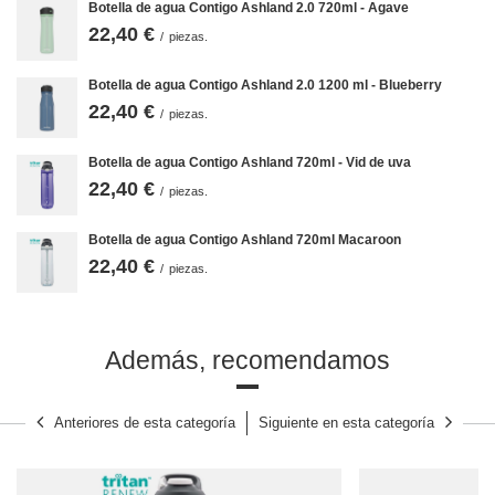
lados durante la limpieza.
Botella de agua Contigo Ashland 2.0 720ml - Agave
22,40 €
Botella de agua ecológica reciclada
/
piezas.
Tritan es un plástico seguro que está libre del dañino
bisfenol A (BPA),
Botella de agua Contigo Ashland 2.0 1200 ml - Blueberry
así como de BPS y ftalatos
, lo que lo convierte en una opción
22,40 €
extremadamente segura. A partir de ahora, las botellas
Contigo
/
piezas.
Ashland están fabricadas con un 50% de material reciclado.
Lo que
no ha cambiado de las botellas Ashland es su durabilidad: siguen
siendo resistentes a arañazos e impactos y extremadamente ligeras.
Botella de agua Contigo Ashland 720ml - Vid de uva
Pero eso no es todo.
Las botellas de agua Tritan recicladas de
22,40 €
/
piezas.
Contigo
no reaccionan con los compuestos orgánicos presentes en las
bebidas, por lo que el agua o el zumo siempre tienen sólo su sabor.
También cabe destacar la resistencia de Tritan a la radiación UV y a las
Botella de agua Contigo Ashland 720ml Macaroon
condiciones climáticas. Ashland combina ecología, seguridad y
excelentes prestaciones.
22,40 €
/
piezas.
Además, recomendamos
Anteriores de esta categoría
Siguiente en esta categoría