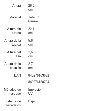
También es valorado por sus propiedades y durabilidad. La marca
Contigo es consciente del impacto de la actividad humana en nuestro
Altura
26,2
planeta. Creemos que tenemos la responsabilidad de contribuir a la
cm
protección del medio ambiente para preservarlo en la medida de lo
posible para las generaciones futuras.
Material
Tritan™
Renew
Altura sin
22,1
tuerca
cm
Altura de la
5,6
tuerca
cm
Altura del
1,6
asa
cm
Altura de la
2,7
boquilla
cm
EAN
840276163692
840276158704
Métodos de
Impresión
marcado
UV
Sistema de
Paja
bebederos