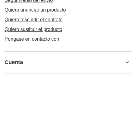
Seguimiento del envío
Quiero anunciar un producto
Quiero rescindir el contrato
Quiero sustituir el producto
Póngase en contacto con
Cuenta
Normativa
42 650 54 39
shop@contigostore.eu
contigostore.eu
,
Żniwna 10/14
,
94-250
Łódź