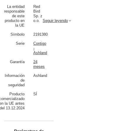
La entidad
Red
responsable
Bird
de este
Sp. z
producto en
o.o.
Seguir leyendo
la UE
Símbolo
2191380
Serie
Contigo
-
Ashland
Garantía
24
meses
Información
Ashland
de
seguridad
Producto
SÍ
comercializado
en la UE antes
del 13.12.2024