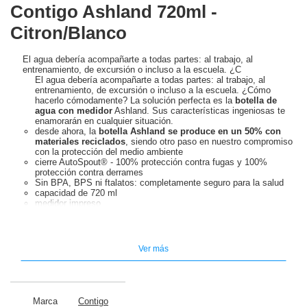
Contigo Ashland 720ml -
Citron/Blanco
El agua debería acompañarte a todas partes: al trabajo, al
entrenamiento, de excursión o incluso a la escuela. ¿C
El agua debería acompañarte a todas partes: al trabajo, al
entrenamiento, de excursión o incluso a la escuela. ¿Cómo
hacerlo cómodamente? La solución perfecta es la
botella de
agua con medidor
Ashland. Sus características ingeniosas te
enamorarán en cualquier situación.
desde ahora, la
botella Ashland se produce en un 50% con
materiales reciclados
, siendo otro paso en nuestro compromiso
con la protección del medio ambiente
cierre AutoSpout® - 100% protección contra fugas y 100%
protección contra derrames
Sin BPA, BPS ni ftalatos: completamente seguro para la salud
capacidad de 720 ml
medidor impreso
pajita incluida
cierre hermético
asa para transportar
Si desea más información sobre Tritan, haga clic
aquí
Ver más
Marca
Contigo