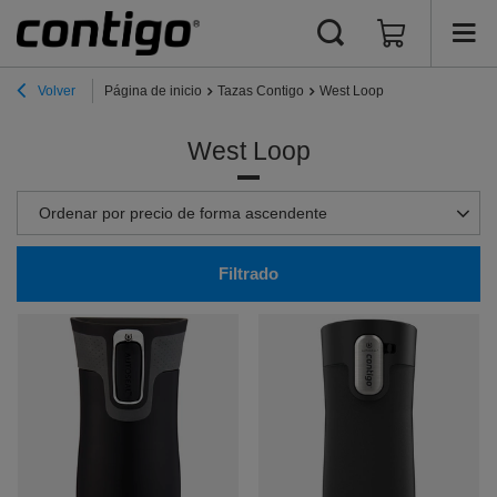
Volver
Página de inicio
Tazas Contigo
West Loop
West Loop
Cambiar la clasificación
Ordenar por precio de forma ascendente
Filtrado