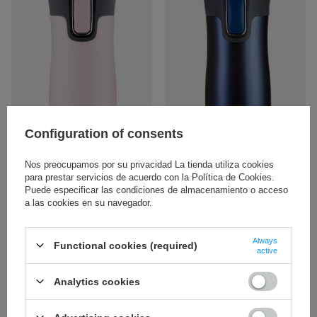
Configuration of consents
NUESTRO BESTSELLER
NUESTRO BESTSELLER
Nos preocupamos por su privacidad La tienda utiliza cookies
para prestar servicios de acuerdo con la Política de Cookies.
Termo cafe Contigo West Loop 2.0
Termo cafe Contigo West Loop 2.0
470 ml - Rosa Mate
470 ml - Azul marino
Puede especificar las condiciones de almacenamiento o acceso
a las cookies en su navegador.
32,45 €
33,35 €
/
piezas.
/
piezas.
Always
Functional cookies (required)
active
Analytics cookies