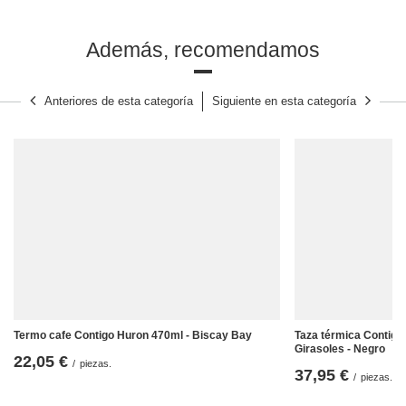
resolución 300dpi y colores CMYK y prepararemos la visualización para
ti. Envíe su solicitud a
b2b@redbird.pl
, y le prepararemos un precio
atractivo y la visualización de su taza.
Además, recomendamos
Anteriores de esta categoría
Siguiente en esta categoría
Termo cafe Contigo Huron 470ml - Biscay Bay
Taza térmica Contigo 
Girasoles - Negro
22,05 €
/
piezas.
37,95 €
/
piezas.