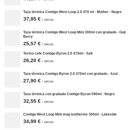
Taza térmica Contigo West Loop 2.0 470 ml - Mother - Negro
37,95 €
/
piezas.
Taza térmica Contigo West Loop Mini 300ml con grabado - Goji
Berry
Ventajas de Contigo West Loop 2.0
25,57 €
/
piezas.
El West Loop es una taza que se compra una vez cada muchos años.
Termo cafe Contigo Byron 2.0 470ml - Salt
26,20 €
/
piezas.
dos capas de acero inoxidable resistente utilizadas para crear las
paredes de las tazas;
tapón de plástico resistente, seguro y sin BPA;
Taza térmica Contigo Byron 2.0 470ml con grabado - Azul
se adapta a la mayoría de soportes de coche con un diámetro
superior a 7,5 cm;
27,90 €
/
piezas.
tapa apta para lavavajillas;
bajo peso de sólo 350 g;
disponibilidad de un gran número de colores y estampados
Taza térmica con grabado Contigo Byron 590ml - Negro
decorativos.
32,55 €
/
piezas.
Contigo con tu huella
Contigo West Loop Mini mug isotherme 300ml - Lakeside
¿Quiere que su marca destaque entre la multitud? Elija los icónicos
productos Contigo impresos o grabados con el logotipo de su empresa.
34,99 €
/
piezas.
Realizamos este tipo de diseños a partir de 24 piezas. Envíanos tu
logotipo o gráfico en formato gráfico *.eps, *.cdr, *.pdf, *.ai, en