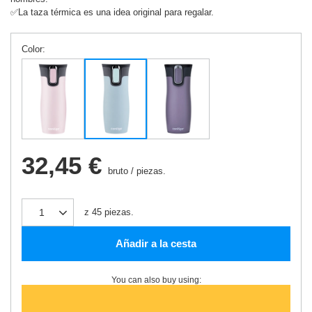
✅La taza térmica es una idea original para regalar.
Color
32,45 €
bruto
/
piezas.
z
45
piezas.
Añadir a la cesta
You can also buy using: