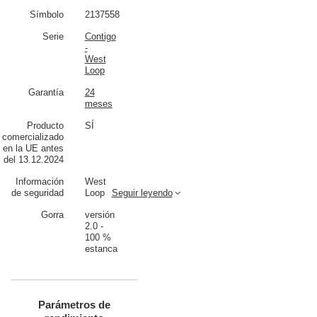
Símbolo
2137558
Serie
Contigo
-
West
Loop
Garantía
24
meses
Producto
SÍ
comercializado
en la UE antes
del 13.12.2024
Información
West
de seguridad
Loop
Seguir leyendo
Gorra
versión
2.0 -
100 %
Taza Contigo West Loop - 100% a prueba
estanca
de fugas
¿Qué debe tener una taza térmica para ser calificada de perfecta? Un
sistema que garantice una hermeticidad del 100%. Sabemos que
Parámetros de
quieres usar tu taza en muchos sitios. En el coche, en el metro o en la
oficina.