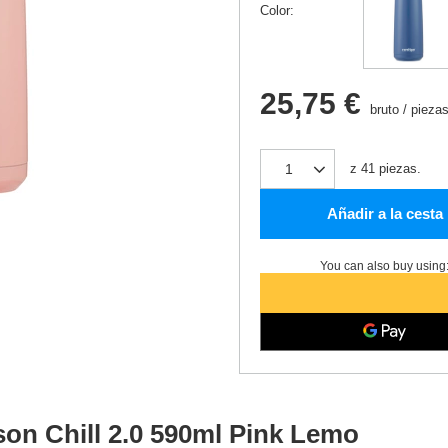
Color
25,75 €
bruto
/
piezas
z
41
piezas.
Añadir a la cesta
You can also buy using
son Chill 2.0 590ml Pink Lemo