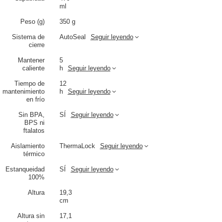
excelentes propiedades térmicas.
La taza se mantiene caliente hasta
ml
5 horas y fría hasta 12 horas
.Utilizamos el aislamiento al vacío
ThermaLock de última generación. Se puede utilizar todo el año, tanto
Peso (g)
350 g
en invierno como en verano.
Sistema de
AutoSeal
Seguir leyendo
cierre
Mantener
5
caliente
h
Seguir leyendo
Tiempo de
12
mantenimiento
h
Seguir leyendo
en frío
Sin BPA,
SÍ
Seguir leyendo
BPS ni
ftalatos
Aislamiento
ThermaLock
Seguir leyendo
térmico
Estanqueidad
SÍ
Seguir leyendo
100%
Altura
19,3
cm
Altura sin
17,1