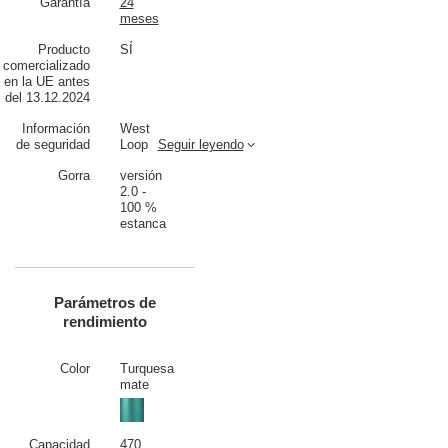
Garantía
24
meses
Producto
SÍ
comercializado
en la UE antes
del 13.12.2024
Información
West
de seguridad
Loop
Seguir leyendo
Gorra
versión
>
2.0 -
Taza Contigo West Loop - 100% a prueba
100 %
estanca
de fugas
Lo que debe tener una taza térmica para ser calificada de "perfecta"?
Un sistema que garantiza el 100% de estanqueidad.Sabemos que
quieres usar tu taza en muchos sitios. En el coche, metro u oficina.
Parámetros de
rendimiento
Manejo con una sola mano
. Pulsas - bebes. Sueltas - cierras.
Gracias a la tecnología AUTOSEAL
la taza es 100% estanca
. Además,
el nuevo tapón se ha dotado de un dispositivo de bloqueo para evitar
Color
Turquesa
que se presione accidentalmente cuando se sujeta la taza en el bolso.
mate
Taza West Loop 2.0: excelente rendimiento térmico
Las paredes dobles de la taza están aisladas al vacío. Esto proporciona
Capacidad
470