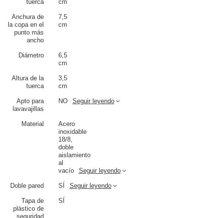
tuerca
cm
Anchura de
7,5
la copa en el
cm
punto más
ancho
Diámetro
6,5
cm
Altura de la
3,5
tuerca
cm
Apto para
NO
Seguir leyendo
lavavajillas
Material
Acero
inoxidable
18/8,
doble
aislamiento
Contigo West Loop - tazas fáciles de
al
limpiar
vacío
Seguir leyendo
La higiene es importante -
el tapón es fácil de limpiar
.Sin recovecos,
Doble pared
SÍ
Seguir leyendo
sin espacios reducidos, sin piezas sueltas que perder... Basta con
desenroscar la tapa, meterla en el lavavajillas y lavar el cuerpo de la
Tapa de
SÍ
taza con agua corriente.La West Loop es la taza térmica que
compras
plástico de
una vez para muchos años
.
seguridad