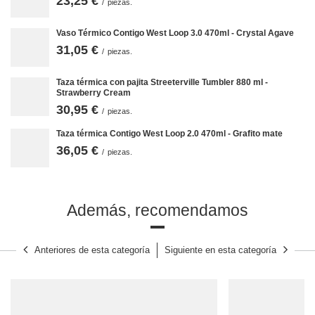
23,25 €
/
piezas.
Ventajas de Contigo West Loop 2.0
Vaso Térmico Contigo West Loop 3.0 470ml - Crystal Agave
West Loop es una taza que se compra una vez cada muchos años.
31,05 €
/
piezas.
dos capas de acero inoxidable duradero utilizadas para crear las
paredes de las tazas;
plástico duradero, seguro y sin BPA utilizado para el tapón;
Taza térmica con pajita Streeterville Tumbler 880 ml -
se adapta a la mayoría de los soportes de coche con un diámetro
Strawberry Cream
superior a 7,5 cm;
30,95 €
apto para lavavajillas;
/
piezas.
un peso reducido de sólo 350 g;
disponibilidad de un gran número de colores y estampados
Taza térmica Contigo West Loop 2.0 470ml - Grafito mate
decorativos.
36,05 €
/
piezas.
Contigo con tu huella
Quieres que tu marca destaque entre la multitud? Elija productos
icónicos Contigo impresos o grabados con el logotipo de su empresa.
Además, recomendamos
Llevamos a cabo proyectos de este tipo a partir del 24. Envíenos su
logotipo o ilustración en formato gráfico *.eps, *.cdr, *.pdf, *.ai, con una
resolución de 300 ppp y colores CMYK, y le prepararemos una
visualización.
Anteriores de esta categoría
Siguiente en esta categoría