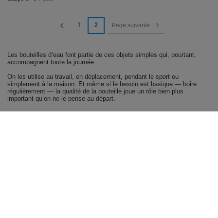
1
2
Page suivante
Les bouteilles d’eau font partie de ces objets simples qui, pourtant,
accompagnent toute la journée.
On les utilise au travail, en déplacement, pendant le sport ou
simplement à la maison. Et même si le besoin est basique — boire
régulièrement — la qualité de la bouteille joue un rôle bien plus
important qu’on ne le pense au départ.
Une utilisation naturelle au quotidien
Une bonne bouteille d’eau doit s’intégrer sans effort dans ta routine.
Tu la remplis le matin, tu la gardes à portée de main, et tu bois sans y
réfléchir. Elle ne demande pas d’attention particulière, ne complique
rien, et suit simplement ton rythme.
C’est cette simplicité qui fait qu’on l’utilise vraiment tous les jours, au
lieu de l’abandonner après quelques utilisations.
Légèreté et praticité