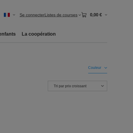
0,00 €
Se connecter
Listes de courses
enfants
La coopération
Couleur
Zmień sortowanie
Tri par prix croissant