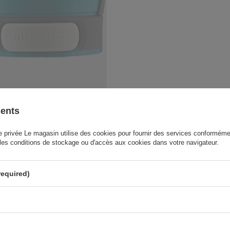
sents
AIREMENT INDISPONIBLE
 Contigo Transit (Metra) - noir et
 privée Le magasin utilise des cookies pour fournir des services conformémen
les conditions de stockage ou d'accès aux cookies dans votre navigateur.
/
pcs.
required)
différente.
e — pas forcément pour rester posés sur un bureau toute la journée, mais p
ique”, et ça se ressent dès les premières utilisations.