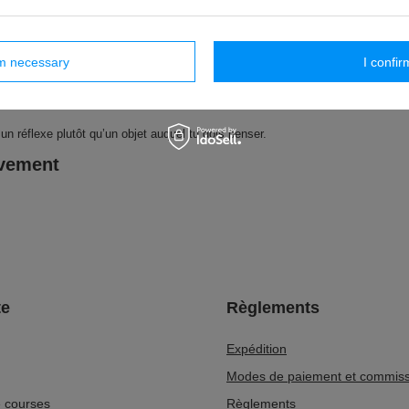
ens
rm necessary
I confir
ement.
 rendez-vous — il s’intègre facilement dans ces moments où tu n’as pas forcéme
nt un réflexe plutôt qu’un objet auquel tu dois penser.
uvement
e
Règlements
Expédition
Modes de paiement et commiss
e courses
Règlements