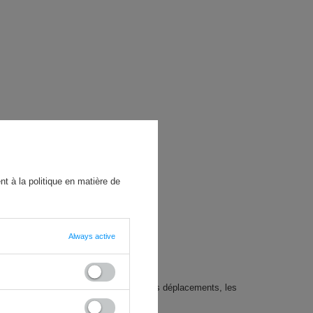
t à la politique en matière de
Always active
lutôt pour accompagner les trajets, les déplacements, les