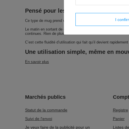
Pensé pour les déplacements quotidi
I confi
Ce type de mug prend vraiment du sens quand tu es en mouv
Le matin en sortant de chez toi, pendant le trajet, entre deux
continues. Rien de plus.
C’est cette fluidité d’utilisation qui fait qu’il devient rapideme
Une utilisation simple, même en mo
En savoir plus
Marchés publics
Compt
Statut de la commande
Registre
Suivi de l'envoi
Panier
Je veux faire de la publicité pour un
Listes d