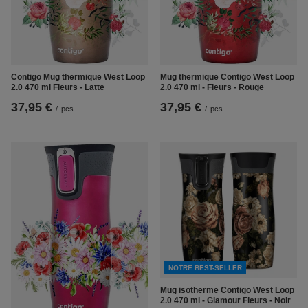
Contigo Mug thermique West Loop
Mug thermique Contigo West Loop
2.0 470 ml Fleurs - Latte
2.0 470 ml - Fleurs - Rouge
37,95 €
37,95 €
/
pcs.
/
pcs.
NOTRE BEST-SELLER
Mug isotherme Contigo West Loop
2.0 470 ml - Glamour Fleurs - Noir