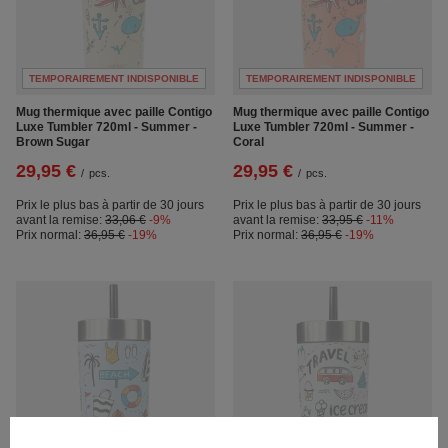
TEMPORAIREMENT INDISPONIBLE
TEMPORAIREMENT INDISPONIBLE
Mug thermique avec paille Contigo
Mug thermique avec paille Contigo
Luxe Tumbler 720ml - Summer -
Luxe Tumbler 720ml - Summer -
Brown Sugar
Coral
29,95 €
29,95 €
/
pcs.
/
pcs.
Prix le plus bas à partir de 30 jours
Prix le plus bas à partir de 30 jours
avant la remise:
33,06 €
-9%
avant la remise:
33,95 €
-11%
Prix normal:
36,95 €
-19%
Prix normal:
36,95 €
-19%