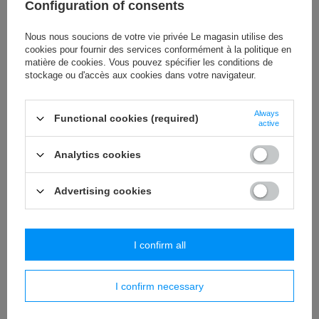
Configuration of consents
Nous nous soucions de votre vie privée Le magasin utilise des
cookies pour fournir des services conformément à la politique en
TEMPORAIREMENT INDISPONIBLE
TEMPORAIREMENT INDISPONIBLE
matière de cookies. Vous pouvez spécifier les conditions de
stockage ou d'accès aux cookies dans votre navigateur.
Mug thermique avec paille Contigo
Mug thermique avec paille Contigo
Luxe Tumbler 720ml - Summer -
Luxe Tumbler 720ml - Summer -
Periwinkle
Salt
Always
Functional cookies (required)
29,95 €
29,95 €
/
pcs.
/
pcs.
active
Prix le plus bas à partir de 30 jours
Prix le plus bas à partir de 30 jours
Analytics cookies
avant la remise:
139,99 €
-78%
avant la remise:
33,95 €
-11%
Prix normal:
36,95 €
-19%
Prix normal:
36,95 €
-19%
Advertising cookies
I confirm all
I confirm necessary