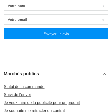
Votre nom
Votre email
Envoyer un avis
Marchés publics
Statut de la commande
Avantages de Contigo West Loop 2.0
Suivi de l'envoi
Le West Loop est une tasse que l'on achète une fois pour plusieurs
Je veux faire de la publicité pour un produit
longues années.
Je souhaite me rétracter du contrat