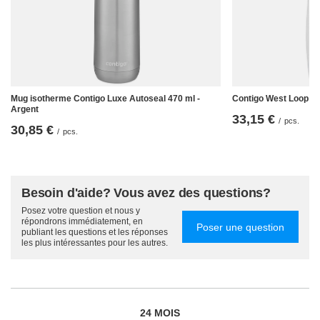
Au lieu d'un petit expresso, vous préférez un café robuste et extra-large
pour vous aider à vous réveiller en pleine forme, même après la nuit la
plus difficile ? Pas de problème ! Notre
Contigo West Loop argent
,
latte et toute autre couleur a une capacité de 470 ml. Cela représente
deux grandes tasses de café chaud à déguster pendant une demi-
journée de travail, d'étude ou de voyage. Bien sûr, vous ne pouvez
remplir la tasse qu'à moitié. Mais pourquoi se limiter ainsi ?
Mug isotherme Contigo Luxe Autoseal 470 ml -
Contigo West Loop Mi
Argent
33,15 €
/
pcs.
30,85 €
/
pcs.
Besoin d'aide? Vous avez des questions?
Posez votre question et nous y
répondrons immédiatement, en
Poser une question
publiant les questions et les réponses
les plus intéressantes pour les autres.
24 MOIS