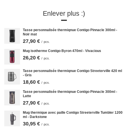
Enlever plus :)
Tasse personnalisée thermiqnue Contigo Pinnacle 300ml -
Noir mat
27,90 €
/
pcs.
Mug isotherme Contigo Byron 470ml - Vivacious
26,20 €
/
pcs.
Tasse personnalisée thermiqnue Contigo Streeterville 420 ml
- Gris
18,60 €
/
pcs.
Tasse personnalisée thermiqnue Contigo Pinnacle 300ml -
Latte
27,90 €
/
pcs.
Mug thermique avec paille Contigo Streeterville Tumbler 1200
ml - Darkstone
30,95 €
/
pcs.