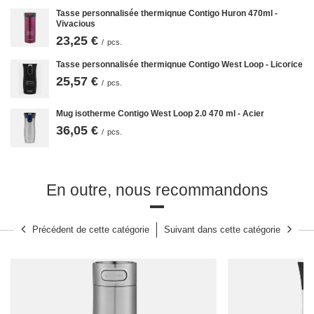
Tasse personnalisée thermiqnue Contigo Huron 470ml -
Vivacious
23,25 €
/
pcs.
Tasse personnalisée thermiqnue Contigo West Loop - Licorice
25,57 €
/
pcs.
Mug isotherme Contigo West Loop 2.0 470 ml - Acier
36,05 €
/
pcs.
Contigo West Loop - les tasses sont faciles
En outre, nous recommandons
à nettoyer
L'hygiène est importante
le bouchon est facile à nettoyer
.Pas de
recoins, pas d'espaces fermés, pas de pièces détachées à perdre.... Il
Précédent de cette catégorie
Suivant dans cette catégorie
suffit de dévisser le bouchon et de le mettre au lave-vaisselle, puis de
laver le corps du mug à l'eau courante.
vous n'achèterez qu'une seule
fois pour de nombreuses années
.
Mug thermique West Loop 470 ml -
capacité pratique